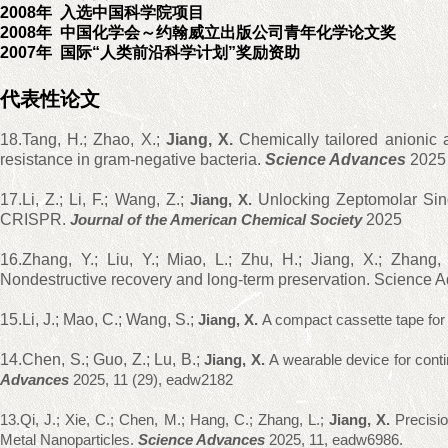
2008年 入选中国科学院项目
2008年 中国化学会～约翰威立出版公司青年化学论文奖
2007年 国际“人类前沿科学计划”奖励资助
代表性论文
18.Tang, H.; Zhao, X.;
Jiang
,
X
.
Chemically tailored anionic 
resistance in gram-negative bacteria
.
Science Advances
2025
17.Li, Z.;
Li, F.;
Wang, Z.;
Jiang
, X.
Unlocking Zeptomolar Sing
CRISPR.
Journal of the American Chemical Society
2025
16.Zhang, Y.; Liu, Y.; Miao, L.; Zhu, H.; Jiang, X.; Zhang,
Nondestructive recovery and long-term preservation
. Science 
15.Li, J.;
Mao,
C.;
Wang,
S.;
Jiang, X.
A compact cassette tape fo
14.Chen, S.;
Guo,
Z.;
Lu,
B.;
Jiang, X.
A wearable device for conti
Advances
2025, 11 (29), eadw2182
13
.Qi, J.; Xie, C.; Chen, M.; Hang, C.; Zhang, L.;
Jiang, X.
Precisi
Metal Nanoparticles
.
Science Advances
2025, 11, eadw6986.