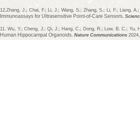
1
2
.Zhang, J.; Chai, F.; Li, J.; Wang, S.; Zhang, S.; Li, F.; Liang, A
Immunoassays for Ultrasensitive Point-of-Care Sensors
.
Scienc
11. Wu, Y.; Cheng, J.; Qi, J.; Hang, C.; Dong, R.; Low, B. C.; Yu, 
Human Hippocampal Organoids
.
Nature Communications
2024,
10. Yang, S.; Cheng, J.; Shang, J.; Hang, C.; Qi, J.; Zhong, L.; Rao, Q
Surface Electromyography Electrode Array Patch for Tendon L
6494
9. Liu, Y.; Yang, Y.; Wang, G.; Wang, D.; Shao, P.-L.; Tang, J.; He, T.
S
.;
Tang
Z.;
Liu
,
Y
.;
Tang
,
M
.;
Jiang
,
X
.
;
Yuan
,
J
.;
Dai
,
H
.;
Zhang
,
B
.
Fluorescence in a Portable and Automated Device.
Nature Biomedic
8. Jia, Y.; Chen, W.; Tang, R.; Zhang, J.; Liu, X.; Dong, R.; Hu, F
Microbe
2023, 31, 1101-1110.
7. Tang, L.; Shang, J.;
Jiang, X.
Multilayered Electronic Tran
Advances
2021, 7, eabe3778.
6.
Cheng, S.; Hang, C.; Ding, L.; Jia, L.; Tang, L.; Mou, L.; Qi, J.; Do