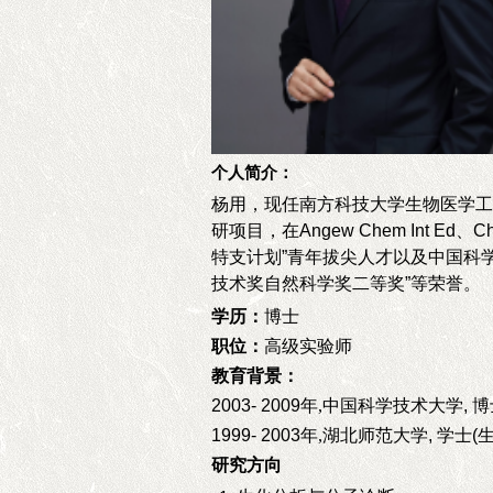
个人简介：
杨用，现任南方科技大学生物医学工
研项目，在
Angew Chem Int Ed
、
C
特支计划
”
青年拔尖人才以及中国科
技术奖自然科学奖二等奖
”
等荣誉。
学历：
博士
职位：
高级实验师
教育背景：
2003- 2009
年,
中国科学技术大学
,
博
1999- 2003
年,
湖北师范大学
,
学士
(
研究方向