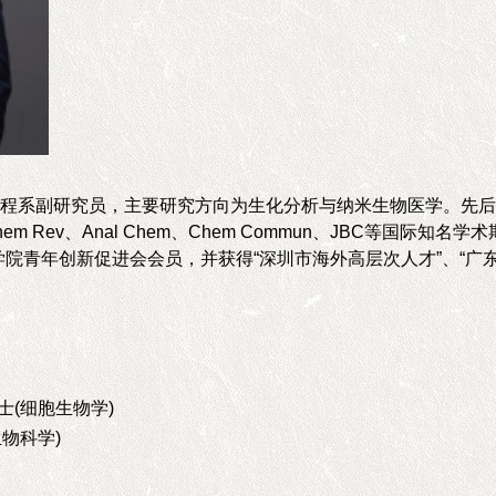
程系副研究员，主要研究方向为生化分析与纳米生物医学。先后
hem Rev
、
Anal Chem
、
Chem Commun
、
JBC
等国际知名学术
学院青年创新促进会会员，并获得
“
深圳市海外高层次人才
”
、
“
广
士
(
细胞生物学
)
生物科学
)