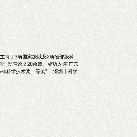
主持了
3
项国家级以及
2
项省部级科
期刊发表论文
20
余篇。成功入选
“
广东
东省科学技术奖二等奖
”
、
“
深圳市科学