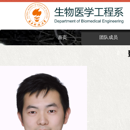
首页
团队成员