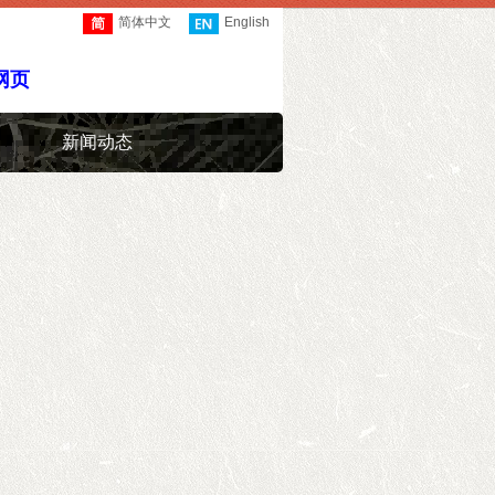
简体中文
English
网页
新闻动态