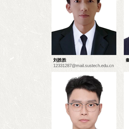
刘胜胜
12331287@mail.sustech.edu.cn