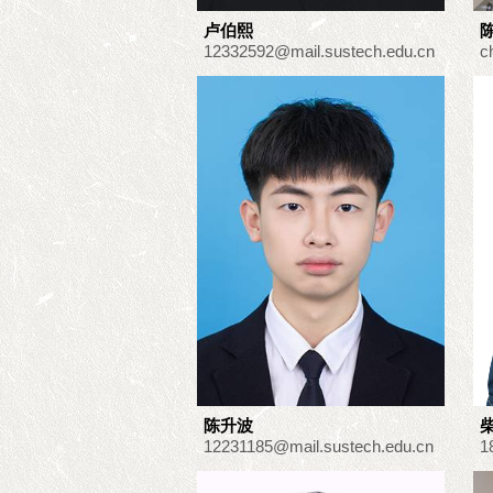
卢伯熙
12332592@mail.sustech.edu.cn
c
陈升波
12231185@mail.sustech.edu.cn
1