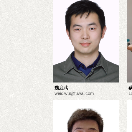
魏启武
weiqiwu@fuwai.com
1